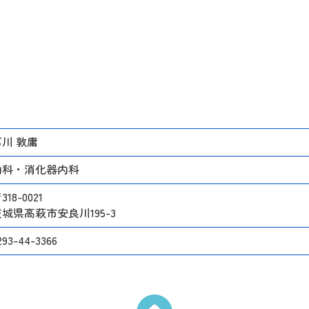
石川 敦庸
内科・消化器内科
318-0021
城県高萩市安良川195-3
293-44-3366