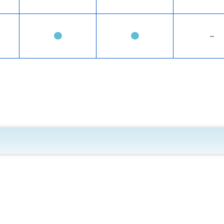
●
●
－