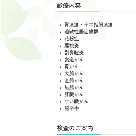
診療内容
胃潰瘍・十二指腸潰瘍
過敏性腸症候群
花粉症
扁桃炎
副鼻腔炎
食道がん
胃がん
大腸がん
直腸がん
結腸がん
肝臓がん
すい臓がん
脳卒中
検査のご案内