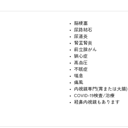
脳梗塞
尿路結石
尿道炎
腎盂腎炎
前立腺がん
狭心症
高血圧
不眠症
喘息
痛風
内視鏡専門(胃または大腸)
COVID-19検査/治療
経鼻内視鏡もあります