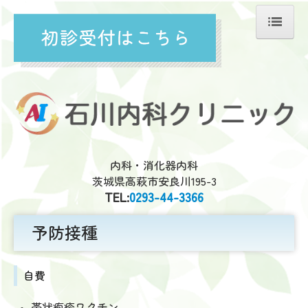
ホーム
院長紹介
診療案内
予防接種
内科・消化器内科
茨城県高萩市安良川195-3
施設案内
TEL:
0293-44-3366
アクセス
予防接種
自費
帯状疱疹ワクチン